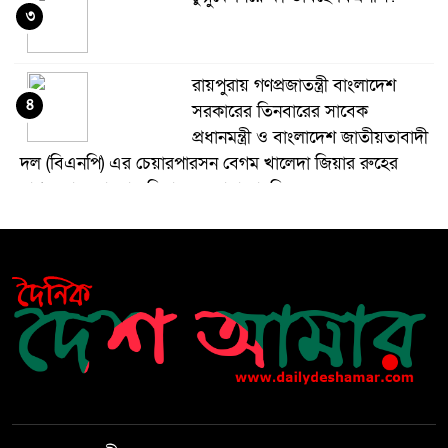
৩
রায়পুরায় গণপ্রজাতন্ত্রী বাংলাদেশ
৪
সরকারের তিনবারের সাবেক
প্রধানমন্ত্রী ও বাংলাদেশ জাতীয়তাবাদী
দল (বিএনপি) এর চেয়ারপারসন বেগম খালেদা জিয়ার রুহের
মাগফেরাত কামনায় মিলাদ ও দোয়া মাহফিল
বেড়ি
৫
নির্বাচনের আগেই ফিরতে মরিয়া
৬
‘পলাতক শক্তি’
বিজয় দিবসের আগের রাতে বীর
৭
মুক্তিযোদ্ধার কবরের ওপর আগুন