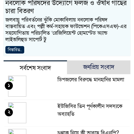
নবলোক পরিষদের উদ্যোগে ফলজ ও ঔষধি গাছের
চারা বিতরণ
জলবায়ু পরিবর্তনের ঝুঁকি মোকাবিলায় নবলোক পরিষদ
বাস্তবায়িত এবং পল্লী কর্ম-সহায়ক ফাউন্ডেশন (পিকেএসএফ)-এর
সহযোগিতায় পরিচালিত ‘রেজিলিয়েন্ট হোমস্টেড অ্যান্ড
লাইভলিহুড সাপোর্ট টু
বিস্তারিত..
জনপ্রিয় সংবাদ
সর্বশেষ সংবাদ
ডিপজলের বিরুদ্ধে মানহানির মামলা
১
ইউজিসির তিন পূর্ণকালীন সদস্যকে
২
অব্যাহতি
চুপ্পুকে নিয়ে কী ভাবছে বিএনপি?