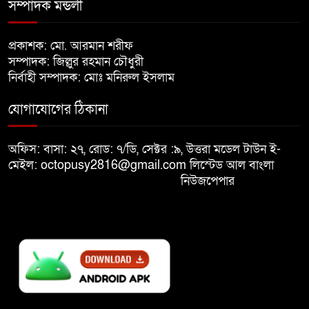
সম্পাদক মন্ডলী
খালেদা জিয়ার শারীরিক অবস্থা এখনো
প্রকাশক: মো. আরমান শরীফ
৮
অনিশ্চিত
সম্পাদক: জিল্লুর রহমান চৌধুরী
নির্বাহী সম্পাদক: মোঃ মনিরুল ইসলাম
মুক্তিযুদ্ধবিরোধীদের ষড়যন্ত্র মানুষ
যোগাযোগের ঠিকানা
৯
নস্যাৎ করবে
অফিস: বাসা: ২৭, রোড: ৭/ডি, সেক্টর :৯, উত্তরা মডেল টাউন ই-
বিজয় দিবসে দীঘিনালায় জামায়াতে
মেইল: octopusy2816@gmail.com
লিস্টেড আল বাংলা
১০
ইসলামীর বর্ণাঢ্য র‍্যালি
নিউজপেপার