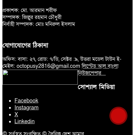
প্রকাশক: মো. আরমান শরীফ
সম্পাদক: জিল্লুর রহমান চৌধুরী
নির্বাহী সম্পাদক: মোঃ মনিরুল ইসলাম
যোগাযোগের ঠিকানা
অফিস: বাসা: ২৭, রোড: ৭/ডি, সেক্টর :৯, উত্তরা মডেল টাউন ই-
মেইল: octopusy2816@gmail.com
লিস্টেড আল বাংলা
নিউজপেপার
সোশ্যাল মিডিয়া
Facebook
Instagram
X
Linkedin
© সর্বস্বত্ব সংরক্ষিত © দৈনিক দেশ আমার