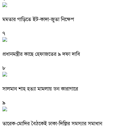
মমতার গাড়িতে ইট-কাদা-জুতা নিক্ষেপ
৭
প্রধানমন্ত্রীর কাছে হেফাজতের ৯ দফা দাবি
৮
সালমান শাহ হত্যা মামলায় ডন কারাগারে
৯
তারেক-মোদির বৈঠকেই ঢাকা-দিল্লির সমস্যার সমাধান