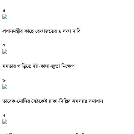
৪
প্রধানমন্ত্রীর কাছে হেফাজতের ৯ দফা দাবি
৫
মমতার গাড়িতে ইট-কাদা-জুতা নিক্ষেপ
৬
তারেক-মোদির বৈঠকেই ঢাকা-দিল্লির সমস্যার সমাধান
৭