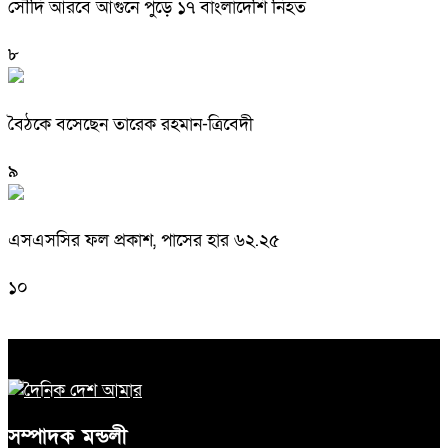
সৌদি আরবে আগুনে পুড়ে ১৭ বাংলাদেশি নিহত
৮
বৈঠকে বসেছেন তারেক রহমান-ত্রিবেদী
৯
এসএসসির ফল প্রকাশ, পাসের হার ৬২.২৫
১০
সম্পাদক মন্ডলী