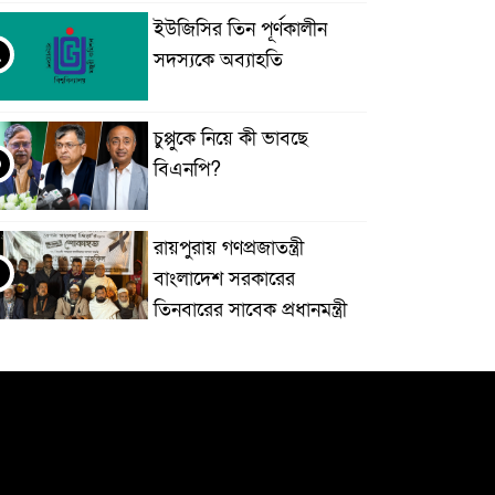
ইউজিসির তিন পূর্ণকালীন
২
সদস্যকে অব্যাহতি
চুপ্পুকে নিয়ে কী ভাবছে
৩
বিএনপি?
রায়পুরায় গণপ্রজাতন্ত্রী
বাংলাদেশ সরকারের
তিনবারের সাবেক প্রধানমন্ত্রী
 বাংলাদেশ জাতীয়তাবাদী দল (বিএনপি) এর
েয়ারপারসন বেগম খালেদা জিয়ার রুহের মাগফেরাত
ামনায় মিলাদ ও দোয়া মাহফিল
বেড়ি
৫