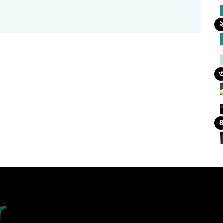
৪
ও
চ
ক