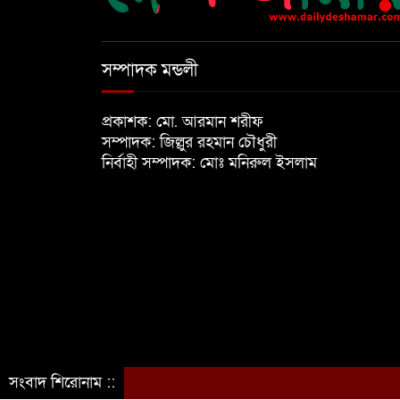
সম্পাদক মন্ডলী
প্রকাশক: মো. আরমান শরীফ
সম্পাদক: জিল্লুর রহমান চৌধুরী
নির্বাহী সম্পাদক: মোঃ মনিরুল ইসলাম
সংবাদ শিরোনাম ::