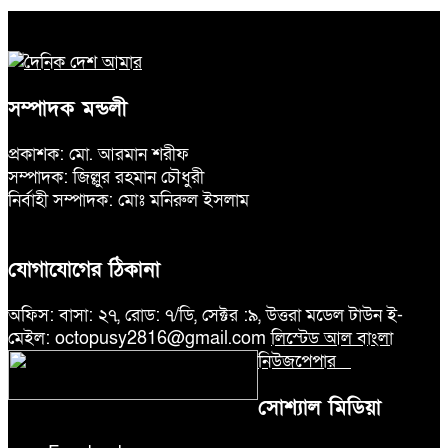
সম্পাদক মন্ডলী
প্রকাশক: মো. আরমান শরীফ
সম্পাদক: জিল্লুর রহমান চৌধুরী
নির্বাহী সম্পাদক: মোঃ মনিরুল ইসলাম
যোগাযোগের ঠিকানা
অফিস: বাসা: ২৭, রোড: ৭/ডি, সেক্টর :৯, উত্তরা মডেল টাউন ই-
মেইল: octopusy2816@gmail.com
লিস্টেড আল বাংলা
নিউজপেপার
সোশ্যাল মিডিয়া