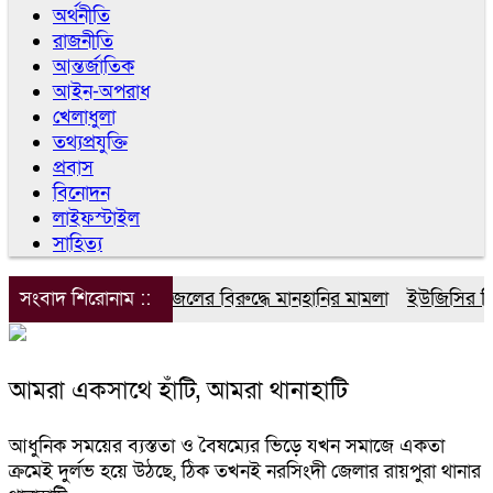
অর্থনীতি
রাজনীতি
আন্তর্জাতিক
আইন-অপরাধ
খেলাধুলা
তথ্যপ্রযুক্তি
প্রবাস
বিনোদন
লাইফস্টাইল
সাহিত্য
সংবাদ শিরোনাম ::
ডিপজলের বিরুদ্ধে মানহানির মামলা
ইউজিসির তিন প
আমরা একসাথে হাঁটি, আমরা থানাহাটি
আধুনিক সময়ের ব্যস্ততা ও বৈষম্যের ভিড়ে যখন সমাজে একতা
ক্রমেই দুর্লভ হয়ে উঠছে, ঠিক তখনই নরসিংদী জেলার রায়পুরা থানার