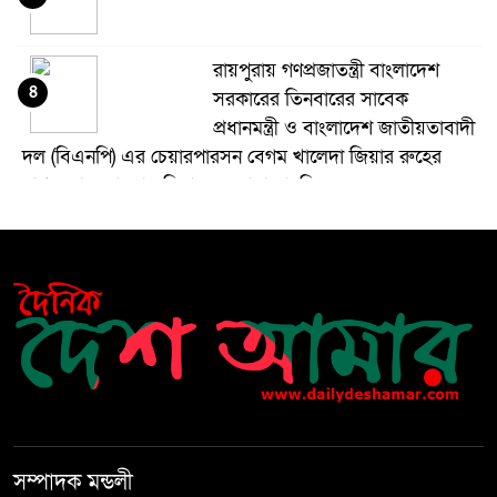
রায়পুরায় গণপ্রজাতন্ত্রী বাংলাদেশ
৪
সরকারের তিনবারের সাবেক
প্রধানমন্ত্রী ও বাংলাদেশ জাতীয়তাবাদী
দল (বিএনপি) এর চেয়ারপারসন বেগম খালেদা জিয়ার রুহের
মাগফেরাত কামনায় মিলাদ ও দোয়া মাহফিল
বেড়ি
৫
নির্বাচনের আগেই ফিরতে মরিয়া
৬
‘পলাতক শক্তি’
বিজয় দিবসের আগের রাতে বীর
৭
মুক্তিযোদ্ধার কবরের ওপর আগুন
সম্পাদক মন্ডলী