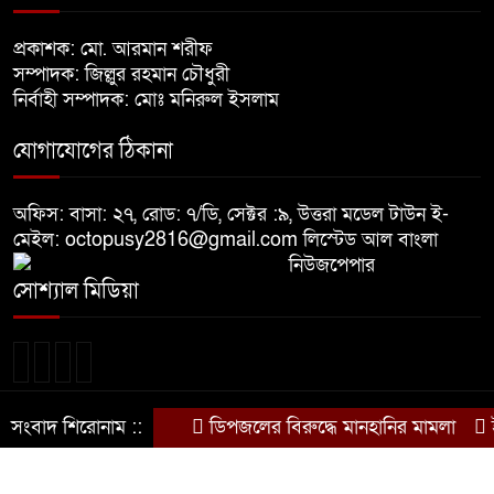
খালেদা জিয়ার শারীরিক অবস্থা এখনো
প্রকাশক: মো. আরমান শরীফ
৮
অনিশ্চিত
সম্পাদক: জিল্লুর রহমান চৌধুরী
নির্বাহী সম্পাদক: মোঃ মনিরুল ইসলাম
মুক্তিযুদ্ধবিরোধীদের ষড়যন্ত্র মানুষ
যোগাযোগের ঠিকানা
৯
নস্যাৎ করবে
অফিস: বাসা: ২৭, রোড: ৭/ডি, সেক্টর :৯, উত্তরা মডেল টাউন ই-
বিজয় দিবসে দীঘিনালায় জামায়াতে
মেইল: octopusy2816@gmail.com
লিস্টেড আল বাংলা
১০
ইসলামীর বর্ণাঢ্য র‍্যালি
নিউজপেপার
সোশ্যাল মিডিয়া
সংবাদ শিরোনাম ::
ডিপজলের বিরুদ্ধে মানহানির মামলা
ই
© সর্বস্বত্ব সংরক্ষিত © দৈনিক দেশ আমার