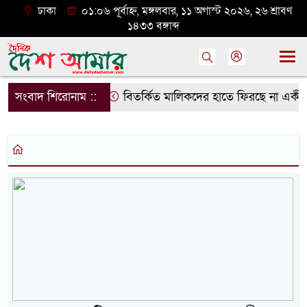
ঢাকা
০১:০৬ পূর্বাহ্ন, মঙ্গলবার, ১১ অগাস্ট ২০২৬, ২৬ শ্রাবণ
১৪৩৩ বঙ্গাব্দ
সংবাদ শিরোনাম ::
বিতর্কিত মালিকদের হাতে ফিরছে না একীভূত