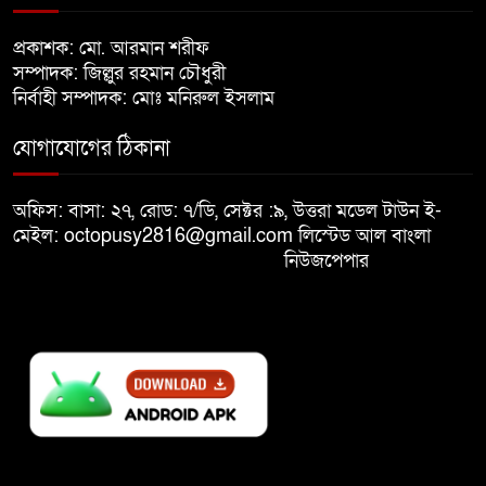
প্রকাশক: মো. আরমান শরীফ
মমতার গাড়িতে ইট-কাদা-জুতা
সম্পাদক: জিল্লুর রহমান চৌধুরী
৯
নিক্ষেপ
নির্বাহী সম্পাদক: মোঃ মনিরুল ইসলাম
যোগাযোগের ঠিকানা
প্রধানমন্ত্রীর কাছে হেফাজতের ৯ দফা
১০
দাবি
অফিস: বাসা: ২৭, রোড: ৭/ডি, সেক্টর :৯, উত্তরা মডেল টাউন ই-
মেইল: octopusy2816@gmail.com
লিস্টেড আল বাংলা
নিউজপেপার