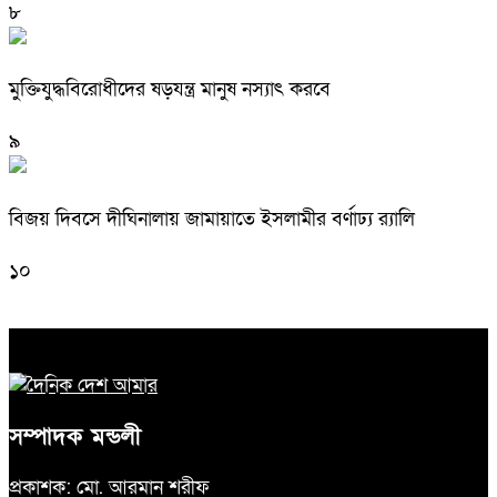
৮
মুক্তিযুদ্ধবিরোধীদের ষড়যন্ত্র মানুষ নস্যাৎ করবে
৯
বিজয় দিবসে দীঘিনালায় জামায়াতে ইসলামীর বর্ণাঢ্য র‍্যালি
১০
সম্পাদক মন্ডলী
প্রকাশক: মো. আরমান শরীফ