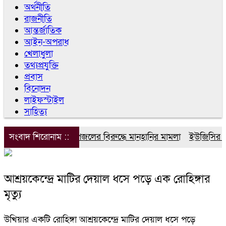
অর্থনীতি
রাজনীতি
আন্তর্জাতিক
আইন-অপরাধ
খেলাধুলা
তথ্যপ্রযুক্তি
প্রবাস
বিনোদন
লাইফস্টাইল
সাহিত্য
সংবাদ শিরোনাম ::
ডিপজলের বিরুদ্ধে মানহানির মামলা
ইউজিসির তিন 
আশ্রয়কেন্দ্রে মাটির দেয়াল ধসে পড়ে এক রোহিঙ্গার
মৃত্যু
উখিয়ার একটি রোহিঙ্গা আশ্রয়কেন্দ্রে মাটির দেয়াল ধসে পড়ে