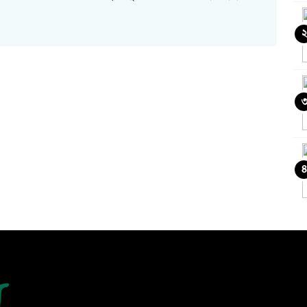
৪
ও
চ
ক