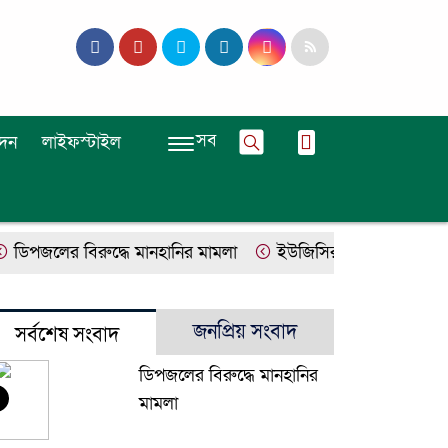
সব
দন
লাইফস্টাইল
িপজলের বিরুদ্ধে মানহানির মামলা
ইউজিসির তিন পূর্ণকালীন সদস
জনপ্রিয় সংবাদ
সর্বশেষ সংবাদ
ডিপজলের বিরুদ্ধে মানহানির
মামলা