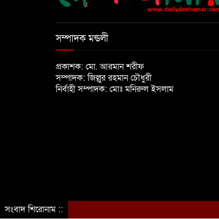
সম্পাদক মন্ডলী
প্রকাশক: মো. আরমান শরীফ
সম্পাদক: জিল্লুর রহমান চৌধুরী
নির্বাহী সম্পাদক: মোঃ মনিরুল ইসলাম
সংবাদ শিরোনাম ::