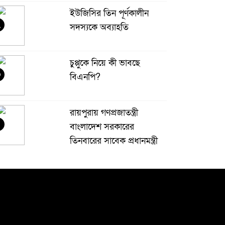
ইউজিসির তিন পূর্ণকালীন
২
সদস্যকে অব্যাহতি
চুপ্পুকে নিয়ে কী ভাবছে
৩
বিএনপি?
রায়পুরায় গণপ্রজাতন্ত্রী
বাংলাদেশ সরকারের
তিনবারের সাবেক প্রধানমন্ত্রী
 বাংলাদেশ জাতীয়তাবাদী দল (বিএনপি) এর
েয়ারপারসন বেগম খালেদা জিয়ার রুহের মাগফেরাত
ামনায় মিলাদ ও দোয়া মাহফিল
বেড়ি
৫