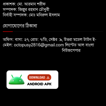
খালেদা জিয়ার শারীরিক অবস্থা এখনো
প্রকাশক: মো. আরমান শরীফ
৮
অনিশ্চিত
সম্পাদক: জিল্লুর রহমান চৌধুরী
নির্বাহী সম্পাদক: মোঃ মনিরুল ইসলাম
মুক্তিযুদ্ধবিরোধীদের ষড়যন্ত্র মানুষ
যোগাযোগের ঠিকানা
৯
নস্যাৎ করবে
অফিস: বাসা: ২৭, রোড: ৭/ডি, সেক্টর :৯, উত্তরা মডেল টাউন ই-
বিজয় দিবসে দীঘিনালায় জামায়াতে
মেইল: octopusy2816@gmail.com
লিস্টেড আল বাংলা
১০
ইসলামীর বর্ণাঢ্য র‍্যালি
নিউজপেপার