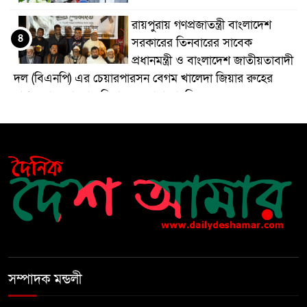
রায়পুরায় গণপ্রজাতন্ত্রী বাংলাদেশ
৪
সরকারের তিনবারের সাবেক
প্রধানমন্ত্রী ও বাংলাদেশ জাতীয়তাবাদী
দল (বিএনপি) এর চেয়ারপারসন বেগম খালেদা জিয়ার রুহের
মাগফেরাত কামনায় মিলাদ ও দোয়া মাহফিল
বেড়ি
৫
নির্বাচনের আগেই ফিরতে মরিয়া
৬
‘পলাতক শক্তি’
বিজয় দিবসের আগের রাতে বীর
৭
মুক্তিযোদ্ধার কবরের ওপর আগুন
সম্পাদক মন্ডলী