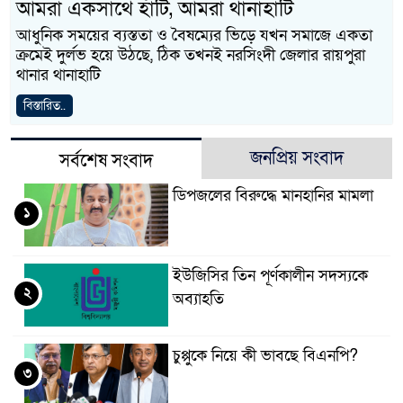
আমরা একসাথে হাঁটি, আমরা থানাহাটি
আধুনিক সময়ের ব্যস্ততা ও বৈষম্যের ভিড়ে যখন সমাজে একতা
ক্রমেই দুর্লভ হয়ে উঠছে, ঠিক তখনই নরসিংদী জেলার রায়পুরা
থানার থানাহাটি
বিস্তারিত..
জনপ্রিয় সংবাদ
সর্বশেষ সংবাদ
ডিপজলের বিরুদ্ধে মানহানির মামলা
১
ইউজিসির তিন পূর্ণকালীন সদস্যকে
২
অব্যাহতি
চুপ্পুকে নিয়ে কী ভাবছে বিএনপি?
৩