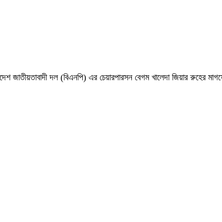
 বাংলাদেশ জাতীয়তাবাদী দল (বিএনপি) এর চেয়ারপারসন বেগম খালেদা জিয়ার রুহের ম