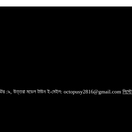
 সেক্টর :৯, উত্তরা মডেল টাউন ই-মেইল: octopusy2816@gmail.com
লিস্