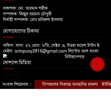
প্রকাশক: মো. আরমান শরীফ
বিজয় দিবসের আগের রাতে বীর
সম্পাদক: জিল্লুর রহমান চৌধুরী
৭
মুক্তিযোদ্ধার কবরের ওপর আগুন
নির্বাহী সম্পাদক: মোঃ মনিরুল ইসলাম
যোগাযোগের ঠিকানা
খালেদা জিয়ার শারীরিক অবস্থা এখনো
৮
অনিশ্চিত
অফিস: বাসা: ২৭, রোড: ৭/ডি, সেক্টর :৯, উত্তরা মডেল টাউন ই-
মেইল: octopusy2816@gmail.com
লিস্টেড আল বাংলা
নিউজপেপার
মুক্তিযুদ্ধবিরোধীদের ষড়যন্ত্র মানুষ
৯
সোশ্যাল মিডিয়া
নস্যাৎ করবে
বিজয় দিবসে দীঘিনালায় জামায়াতে
১০
সংবাদ শিরোনাম ::
ডিপজলের বিরুদ্ধে মানহানির মামলা
ইউজিসি
ইসলামীর বর্ণাঢ্য র‍্যালি
© সর্বস্বত্ব সংরক্ষিত © দৈনিক দেশ আমার