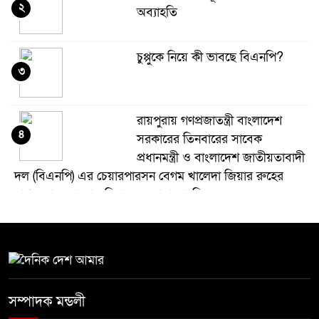
২
অব্যাহতি
চুপ্পুকে নিয়ে কী ভাবছে বিএনপি?
৩
রায়পুরায় গণপ্রজাতন্ত্রী বাংলাদেশ
৪
সরকারের তিনবারের সাবেক
প্রধানমন্ত্রী ও বাংলাদেশ জাতীয়তাবাদী
দল (বিএনপি) এর চেয়ারপারসন বেগম খালেদা জিয়ার রুহের
মাগফেরাত কামনায় মিলাদ ও দোয়া মাহফিল
বেড়ি
৫
নির্বাচনের আগেই ফিরতে মরিয়া
সম্পাদক মন্ডলী
৬
‘পলাতক শক্তি’