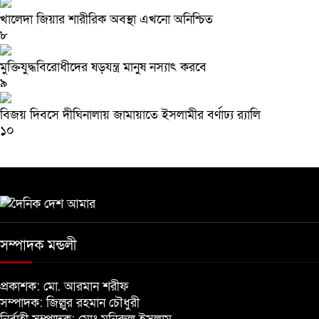
খালেদা জিয়ার শারীরিক অবস্থা এখনো অনিশ্চিত
৮
মুক্তিযুদ্ধবিরোধীদের ষড়যন্ত্র মানুষ নস্যাৎ করবে
৯
বিজয় দিবসে দীঘিনালায় জামায়াতে ইসলামীর বর্ণাঢ্য র‍্যালি
১০
সম্পাদক মন্ডলী
প্রকাশক: মো. আরমান শরীফ
সম্পাদক: জিল্লুর রহমান চৌধুরী