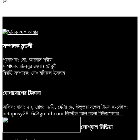
১০
সম্পাদক মন্ডলী
প্রকাশক: মো. আরমান শরীফ
সম্পাদক: জিল্লুর রহমান চৌধুরী
নির্বাহী সম্পাদক: মোঃ মনিরুল ইসলাম
যোগাযোগের ঠিকানা
অফিস: বাসা: ২৭, রোড: ৭/ডি, সেক্টর :৯, উত্তরা মডেল টাউন ই-মেইল:
octopusy2816@gmail.com
লিস্টেড আল বাংলা নিউজপেপার
সোশ্যাল মিডিয়া