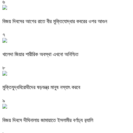
৬
বিজয় দিবসের আগের রাতে বীর মুক্তিযোদ্ধার কবরের ওপর আগুন
৭
খালেদা জিয়ার শারীরিক অবস্থা এখনো অনিশ্চিত
৮
মুক্তিযুদ্ধবিরোধীদের ষড়যন্ত্র মানুষ নস্যাৎ করবে
৯
বিজয় দিবসে দীঘিনালায় জামায়াতে ইসলামীর বর্ণাঢ্য র‍্যালি