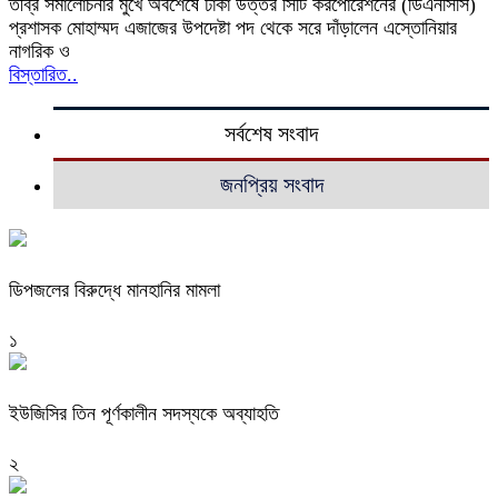
তীব্র সমালোচনার মুখে অবশেষে ঢাকা উত্তর সিটি করপোরেশনের (ডিএনসিসি)
প্রশাসক মোহাম্মদ এজাজের উপদেষ্টা পদ থেকে সরে দাঁড়ালেন এস্তোনিয়ার
নাগরিক ও
বিস্তারিত..
সর্বশেষ সংবাদ
জনপ্রিয় সংবাদ
ডিপজলের বিরুদ্ধে মানহানির মামলা
১
ইউজিসির তিন পূর্ণকালীন সদস্যকে অব্যাহতি
২