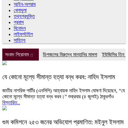
আইন-অপরাধ
খেলাধুলা
তথ্যপ্রযুক্তি
প্রবাস
বিনোদন
লাইফস্টাইল
সাহিত্য
সংবাদ শিরোনাম ::
ডিপজলের বিরুদ্ধে মানহানির মামলা
ইউজিসির তিন পূর্ণ
যে কোনো মূল্যে সীমান্ত হত্যা বন্ধ করব: নাহিদ ইসলাম
জাতীয় নাগরিক পার্টির (এনসিপি) আহ্বায়ক নাহিদ ইসলাম ঘোষণা দিয়েছেন, “যে
কোনো মূল্যে সীমান্ত হত্যা বন্ধ করব।” শুক্রবার (৪ জুলাই) ঠাকুরগাঁও
বিস্তারিত..
গুম কমিশনে ২৫৩ জনের অভিযোগ প্রমাণিত: মইনুল ইসলাম