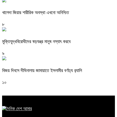
খালেদা জিয়ার শারীরিক অবস্থা এখনো অনিশ্চিত
৮
মুক্তিযুদ্ধবিরোধীদের ষড়যন্ত্র মানুষ নস্যাৎ করবে
৯
বিজয় দিবসে দীঘিনালায় জামায়াতে ইসলামীর বর্ণাঢ্য র‍্যালি
১০