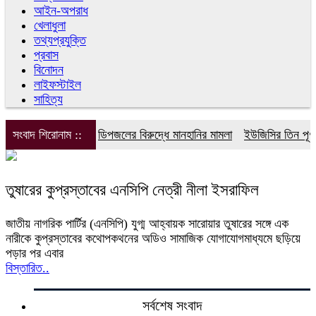
আইন-অপরাধ
খেলাধুলা
তথ্যপ্রযুক্তি
প্রবাস
বিনোদন
লাইফস্টাইল
সাহিত্য
সংবাদ শিরোনাম ::
ডিপজলের বিরুদ্ধে মানহানির মামলা
ইউজিসির তিন পূর্ণক
তুষারের কুপ্রস্তাবের এনসিপি নেত্রী নীলা ইসরাফিল
জাতীয় নাগরিক পার্টির (এনসিপি) যুগ্ম আহ্বায়ক সারোয়ার তুষারের সঙ্গে এক
নারীকে কুপ্রস্তাবের কথোপকথনের অডিও সামাজিক যোগাযোগমাধ্যমে ছড়িয়ে
পড়ার পর এবার
বিস্তারিত..
সর্বশেষ সংবাদ