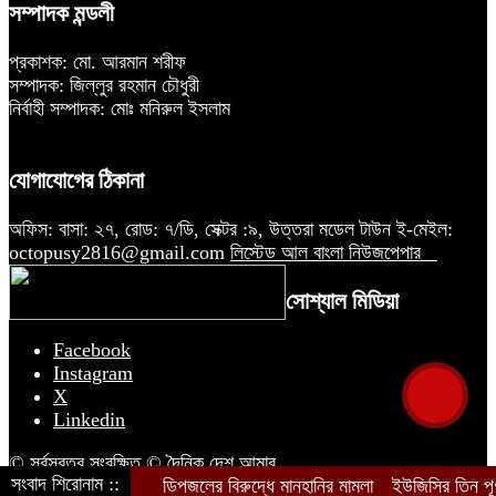
সম্পাদক মন্ডলী
প্রকাশক: মো. আরমান শরীফ
সম্পাদক: জিল্লুর রহমান চৌধুরী
নির্বাহী সম্পাদক: মোঃ মনিরুল ইসলাম
যোগাযোগের ঠিকানা
অফিস: বাসা: ২৭, রোড: ৭/ডি, সেক্টর :৯, উত্তরা মডেল টাউন ই-মেইল:
octopusy2816@gmail.com
লিস্টেড আল বাংলা নিউজপেপার
সোশ্যাল মিডিয়া
Facebook
Instagram
X
Linkedin
© সর্বস্বত্ব সংরক্ষিত © দৈনিক দেশ আমার
সংবাদ শিরোনাম ::
ডিপজলের বিরুদ্ধে মানহানির মামলা
ইউজিসির তিন পূর্ণ