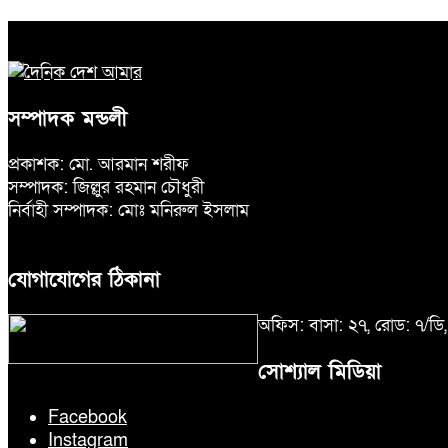
সম্পাদক মন্ডলী
প্রকাশক: মো. আরমান শরীফ
সম্পাদক: জিল্লুর রহমান চৌধুরী
নির্বাহী সম্পাদক: মোঃ মনিরুল ইসলাম
যোগাযোগের ঠিকানা
অফিস: বাসা: ২৭, রোড: ৭/ড
সোশ্যাল মিডিয়া
Facebook
Instagram