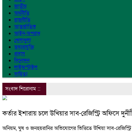
জাতীয়
অর্থনীতি
রাজনীতি
আন্তর্জাতিক
আইন-অপরাধ
খেলাধুলা
তথ্যপ্রযুক্তি
প্রবাস
বিনোদন
লাইফস্টাইল
সাহিত্য
সংবাদ শিরোনাম ::
কর্তার ইশারায় চলে উখিয়ার সাব-রেজিস্ট্রি অফিসে দুর্নী
অনিয়ম, ঘুষ ও জনহয়রানির অভিযোগের ভিত্তিতে উখিয়া সাব-রেজিস্ট্রি