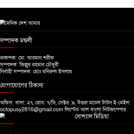
৫
নির্বাচনের আগেই ফিরতে মরিয়া
‘পলাতক শক্তি’
৬
সম্পাদক মন্ডলী
বিজয় দিবসের আগের রাতে বীর
প্রকাশক: মো. আরমান শরীফ
মুক্তিযোদ্ধার কবরের ওপর আগুন
৭
সম্পাদক: জিল্লুর রহমান চৌধুরী
নির্বাহী সম্পাদক: মোঃ মনিরুল ইসলাম
খালেদা জিয়ার শারীরিক অবস্থা এখনো
অনিশ্চিত
যোগাযোগের ঠিকানা
৮
অফিস: বাসা: ২৭, রোড: ৭/ডি, সেক্টর :৯, উত্তরা মডেল টাউন ই-মেইল:
মুক্তিযুদ্ধবিরোধীদের ষড়যন্ত্র মানুষ নস্যাৎ
octopusy2816@gmail.com
লিস্টেড আল বাংলা নিউজপেপার
করবে
৯
সোশ্যাল মিডিয়া
বিজয় দিবসে দীঘিনালায় জামায়াতে