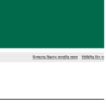
ডিপজলের বিরুদ্ধে মানহানির মামলা
ইউজিসির তিন পূর্ণকালীন