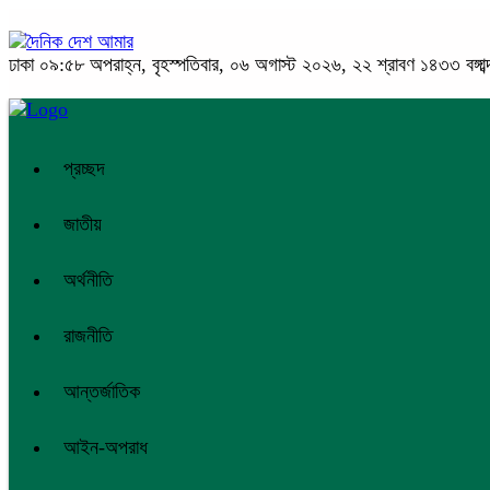
ঢাকা
০৯:৫৮ অপরাহ্ন, বৃহস্পতিবার, ০৬ অগাস্ট ২০২৬, ২২ শ্রাবণ ১৪৩৩ বঙ্গাব্
প্রচ্ছদ
জাতীয়
অর্থনীতি
রাজনীতি
আন্তর্জাতিক
আইন-অপরাধ