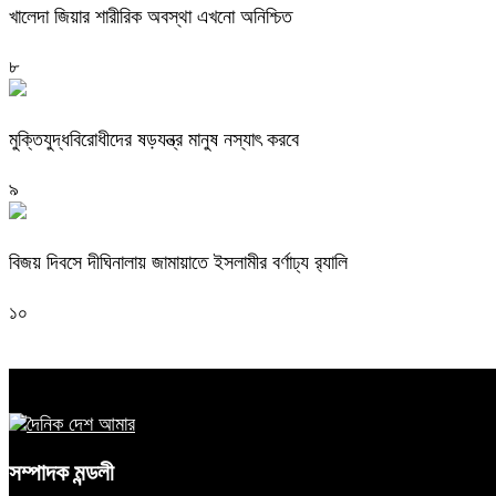
খালেদা জিয়ার শারীরিক অবস্থা এখনো অনিশ্চিত
৮
মুক্তিযুদ্ধবিরোধীদের ষড়যন্ত্র মানুষ নস্যাৎ করবে
৯
বিজয় দিবসে দীঘিনালায় জামায়াতে ইসলামীর বর্ণাঢ্য র‍্যালি
১০
সম্পাদক মন্ডলী