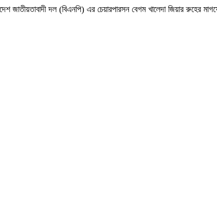
 বাংলাদেশ জাতীয়তাবাদী দল (বিএনপি) এর চেয়ারপারসন বেগম খালেদা জিয়ার রুহের ম