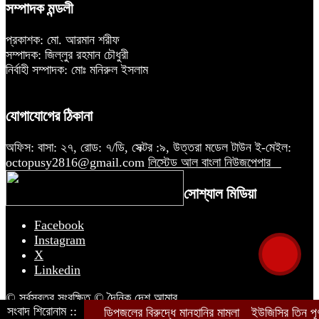
সম্পাদক মন্ডলী
প্রকাশক: মো. আরমান শরীফ
সম্পাদক: জিল্লুর রহমান চৌধুরী
নির্বাহী সম্পাদক: মোঃ মনিরুল ইসলাম
যোগাযোগের ঠিকানা
অফিস: বাসা: ২৭, রোড: ৭/ডি, সেক্টর :৯, উত্তরা মডেল টাউন ই-মেইল:
octopusy2816@gmail.com
লিস্টেড আল বাংলা নিউজপেপার
সোশ্যাল মিডিয়া
Facebook
Instagram
X
Linkedin
© সর্বস্বত্ব সংরক্ষিত © দৈনিক দেশ আমার
সংবাদ শিরোনাম ::
ডিপজলের বিরুদ্ধে মানহানির মামলা
ইউজিসির তিন পূর্ণ