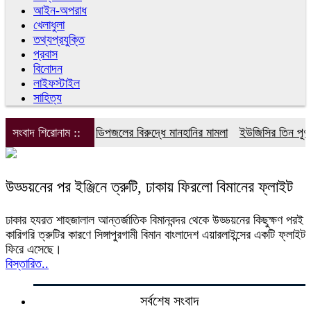
আইন-অপরাধ
খেলাধুলা
তথ্যপ্রযুক্তি
প্রবাস
বিনোদন
লাইফস্টাইল
সাহিত্য
সংবাদ শিরোনাম ::
ডিপজলের বিরুদ্ধে মানহানির মামলা
ইউজিসির তিন পূর্ণক
উড্ডয়নের পর ইঞ্জিনে ত্রুটি, ঢাকায় ফিরলো বিমানের ফ্লাইট
ঢাকার হযরত শাহজালাল আন্তর্জাতিক বিমানবন্দর থেকে উড্ডয়নের কিছুক্ষণ পরই
কারিগরি ত্রুটির কারণে সিঙ্গাপুরগামী বিমান বাংলাদেশ এয়ারলাইন্সের একটি ফ্লাইট
ফিরে এসেছে।
বিস্তারিত..
সর্বশেষ সংবাদ