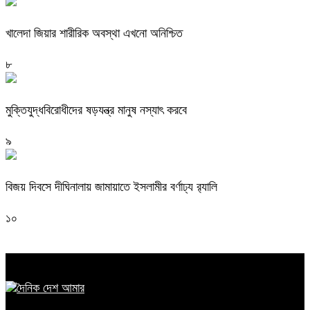
খালেদা জিয়ার শারীরিক অবস্থা এখনো অনিশ্চিত
৮
মুক্তিযুদ্ধবিরোধীদের ষড়যন্ত্র মানুষ নস্যাৎ করবে
৯
বিজয় দিবসে দীঘিনালায় জামায়াতে ইসলামীর বর্ণাঢ্য র‍্যালি
১০