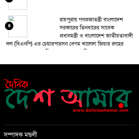
রায়পুরায় গণপ্রজাতন্ত্রী বাংলাদেশ
৪
সরকারের তিনবারের সাবেক
প্রধানমন্ত্রী ও বাংলাদেশ জাতীয়তাবাদী
দল (বিএনপি) এর চেয়ারপারসন বেগম খালেদা জিয়ার রুহের
মাগফেরাত কামনায় মিলাদ ও দোয়া মাহফিল
বেড়ি
৫
নির্বাচনের আগেই ফিরতে মরিয়া
৬
‘পলাতক শক্তি’
বিজয় দিবসের আগের রাতে বীর
৭
মুক্তিযোদ্ধার কবরের ওপর আগুন
সম্পাদক মন্ডলী