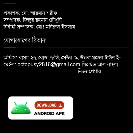
খালেদা জিয়ার শারীরিক অবস্থা এখনো
প্রকাশক: মো. আরমান শরীফ
৮
অনিশ্চিত
সম্পাদক: জিল্লুর রহমান চৌধুরী
নির্বাহী সম্পাদক: মোঃ মনিরুল ইসলাম
মুক্তিযুদ্ধবিরোধীদের ষড়যন্ত্র মানুষ
যোগাযোগের ঠিকানা
৯
নস্যাৎ করবে
অফিস: বাসা: ২৭, রোড: ৭/ডি, সেক্টর :৯, উত্তরা মডেল টাউন ই-
বিজয় দিবসে দীঘিনালায় জামায়াতে
মেইল: octopusy2816@gmail.com
লিস্টেড আল বাংলা
১০
ইসলামীর বর্ণাঢ্য র‍্যালি
নিউজপেপার