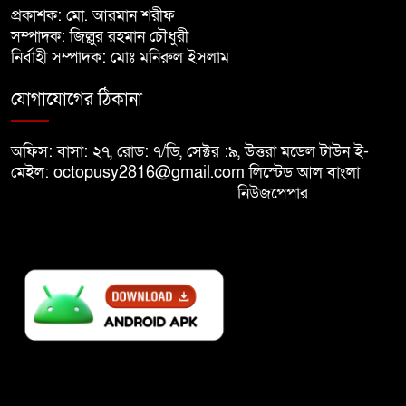
খালেদা জিয়ার শারীরিক অবস্থা এখনো
প্রকাশক: মো. আরমান শরীফ
৮
অনিশ্চিত
সম্পাদক: জিল্লুর রহমান চৌধুরী
নির্বাহী সম্পাদক: মোঃ মনিরুল ইসলাম
মুক্তিযুদ্ধবিরোধীদের ষড়যন্ত্র মানুষ
যোগাযোগের ঠিকানা
৯
নস্যাৎ করবে
অফিস: বাসা: ২৭, রোড: ৭/ডি, সেক্টর :৯, উত্তরা মডেল টাউন ই-
বিজয় দিবসে দীঘিনালায় জামায়াতে
মেইল: octopusy2816@gmail.com
লিস্টেড আল বাংলা
১০
ইসলামীর বর্ণাঢ্য র‍্যালি
নিউজপেপার