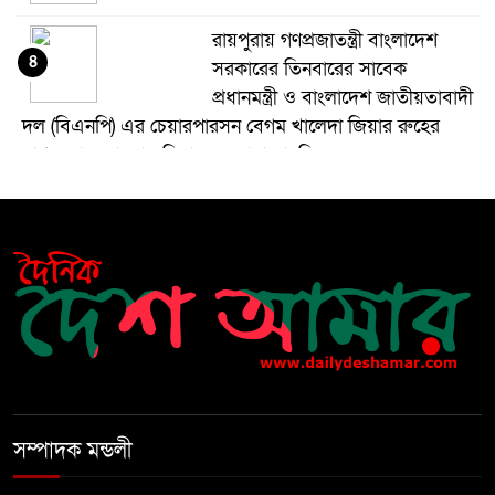
রায়পুরায় গণপ্রজাতন্ত্রী বাংলাদেশ
৪
সরকারের তিনবারের সাবেক
প্রধানমন্ত্রী ও বাংলাদেশ জাতীয়তাবাদী
দল (বিএনপি) এর চেয়ারপারসন বেগম খালেদা জিয়ার রুহের
মাগফেরাত কামনায় মিলাদ ও দোয়া মাহফিল
বেড়ি
৫
নির্বাচনের আগেই ফিরতে মরিয়া
৬
‘পলাতক শক্তি’
বিজয় দিবসের আগের রাতে বীর
৭
মুক্তিযোদ্ধার কবরের ওপর আগুন
সম্পাদক মন্ডলী