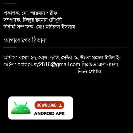
খালেদা জিয়ার শারীরিক অবস্থা এখনো
প্রকাশক: মো. আরমান শরীফ
৮
অনিশ্চিত
সম্পাদক: জিল্লুর রহমান চৌধুরী
নির্বাহী সম্পাদক: মোঃ মনিরুল ইসলাম
মুক্তিযুদ্ধবিরোধীদের ষড়যন্ত্র মানুষ
যোগাযোগের ঠিকানা
৯
নস্যাৎ করবে
অফিস: বাসা: ২৭, রোড: ৭/ডি, সেক্টর :৯, উত্তরা মডেল টাউন ই-
বিজয় দিবসে দীঘিনালায় জামায়াতে
মেইল: octopusy2816@gmail.com
লিস্টেড আল বাংলা
১০
ইসলামীর বর্ণাঢ্য র‍্যালি
নিউজপেপার