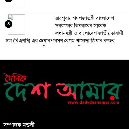
রায়পুরায় গণপ্রজাতন্ত্রী বাংলাদেশ
৪
সরকারের তিনবারের সাবেক
প্রধানমন্ত্রী ও বাংলাদেশ জাতীয়তাবাদী
দল (বিএনপি) এর চেয়ারপারসন বেগম খালেদা জিয়ার রুহের
মাগফেরাত কামনায় মিলাদ ও দোয়া মাহফিল
বেড়ি
৫
নির্বাচনের আগেই ফিরতে মরিয়া
৬
‘পলাতক শক্তি’
বিজয় দিবসের আগের রাতে বীর
৭
মুক্তিযোদ্ধার কবরের ওপর আগুন
সম্পাদক মন্ডলী