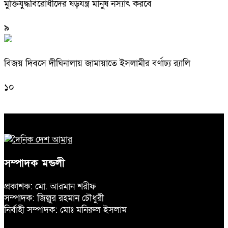
মুক্তিযুদ্ধবিরোধীদের ষড়যন্ত্র মানুষ নস্যাৎ করবে
৯
বিজয় দিবসে দীঘিনালায় জামায়াতে ইসলামীর বর্ণাঢ্য র‍্যালি
১০
সম্পাদক মন্ডলী
প্রকাশক: মো. আরমান শরীফ
সম্পাদক: জিল্লুর রহমান চৌধুরী
নির্বাহী সম্পাদক: মোঃ মনিরুল ইসলাম