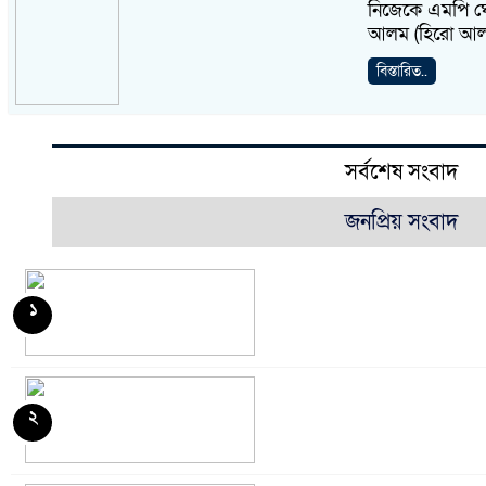
নিজেকে এমপি ঘো
আলম (হিরো আলম)
বিস্তারিত..
সর্বশেষ সংবাদ
জনপ্রিয় সংবাদ
১
২