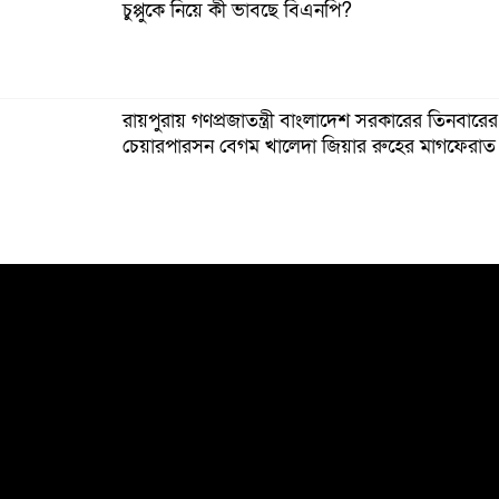
চুপ্পুকে নিয়ে কী ভাবছে বিএনপি?
রায়পুরায় গণপ্রজাতন্ত্রী বাংলাদেশ সরকারের তিনবারে
চেয়ারপারসন বেগম খালেদা জিয়ার রুহের মাগফেরাত
বেড়ি
নির্বাচনের আগেই ফিরতে মরিয়া ‘পলাতক শক্তি’
বিজয় দিবসের আগের রাতে বীর মুক্তিযোদ্ধার কবরে