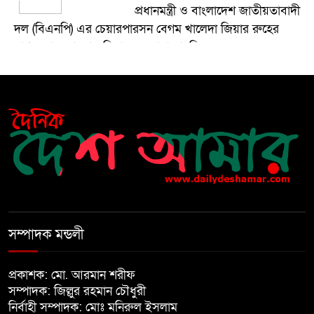
প্রধানমন্ত্রী ও বাংলাদেশ জাতীয়তাবাদী
দল (বিএনপি) এর চেয়ারপারসন বেগম খালেদা জিয়ার রুহের
মাগফেরাত কামনায় মিলাদ ও দোয়া মাহফিল
বেড়ি
৫
নির্বাচনের আগেই ফিরতে মরিয়া
৬
‘পলাতক শক্তি’
বিজয় দিবসের আগের রাতে বীর
৭
মুক্তিযোদ্ধার কবরের ওপর আগুন
সম্পাদক মন্ডলী
খালেদা জিয়ার শারীরিক অবস্থা এখনো
প্রকাশক: মো. আরমান শরীফ
৮
অনিশ্চিত
সম্পাদক: জিল্লুর রহমান চৌধুরী
নির্বাহী সম্পাদক: মোঃ মনিরুল ইসলাম