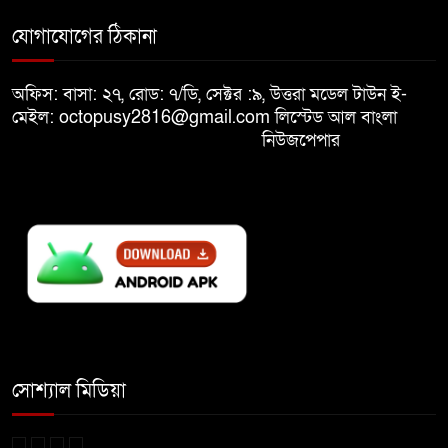
মুক্তিযুদ্ধবিরোধীদের ষড়যন্ত্র মানুষ
যোগাযোগের ঠিকানা
৯
নস্যাৎ করবে
অফিস: বাসা: ২৭, রোড: ৭/ডি, সেক্টর :৯, উত্তরা মডেল টাউন ই-
বিজয় দিবসে দীঘিনালায় জামায়াতে
মেইল: octopusy2816@gmail.com
লিস্টেড আল বাংলা
১০
ইসলামীর বর্ণাঢ্য র‍্যালি
নিউজপেপার
সোশ্যাল মিডিয়া