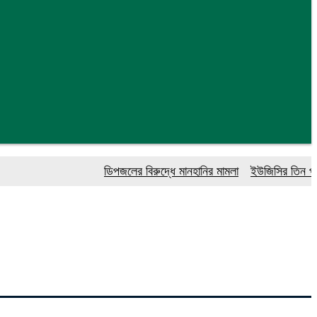
ডিপজলের বিরুদ্ধে মানহানির মামলা
ইউজিসির তিন পূর্ণকাল