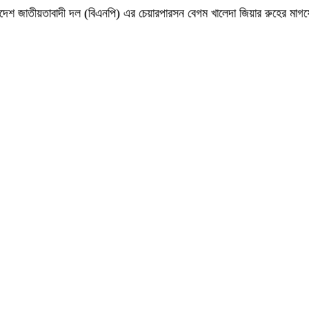
 বাংলাদেশ জাতীয়তাবাদী দল (বিএনপি) এর চেয়ারপারসন বেগম খালেদা জিয়ার রুহের ম