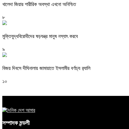
খালেদা জিয়ার শারীরিক অবস্থা এখনো অনিশ্চিত
৮
মুক্তিযুদ্ধবিরোধীদের ষড়যন্ত্র মানুষ নস্যাৎ করবে
৯
বিজয় দিবসে দীঘিনালায় জামায়াতে ইসলামীর বর্ণাঢ্য র‍্যালি
১০
সম্পাদক মন্ডলী