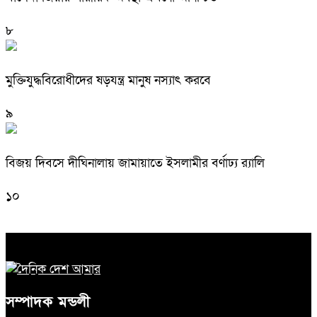
৮
মুক্তিযুদ্ধবিরোধীদের ষড়যন্ত্র মানুষ নস্যাৎ করবে
৯
বিজয় দিবসে দীঘিনালায় জামায়াতে ইসলামীর বর্ণাঢ্য র‍্যালি
১০
সম্পাদক মন্ডলী