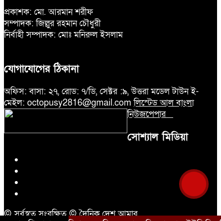
প্রকাশক: মো. আরমান শরীফ
সম্পাদক: জিল্লুর রহমান চৌধুরী
নির্বাহী সম্পাদক: মোঃ মনিরুল ইসলাম
যোগাযোগের ঠিকানা
অফিস: বাসা: ২৭, রোড: ৭/ডি, সেক্টর :৯, উত্তরা মডেল টাউন ই-
মেইল: octopusy2816@gmail.com
লিস্টেড আল বাংলা
নিউজপেপার
সোশ্যাল মিডিয়া
© সর্বস্বত্ব সংরক্ষিত © দৈনিক দেশ আমার