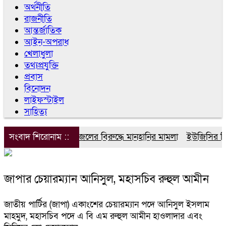
অর্থনীতি
রাজনীতি
আন্তর্জাতিক
আইন-অপরাধ
খেলাধুলা
তথ্যপ্রযুক্তি
প্রবাস
বিনোদন
লাইফস্টাইল
সাহিত্য
সংবাদ শিরোনাম ::
ডিপজলের বিরুদ্ধে মানহানির মামলা
ইউজিসির তিন 
জাপার চেয়ারম্যান আনিসুল, মহাসচিব রুহুল আমীন
জাতীয় পার্টির (জাপা) একাংশের চেয়ারম্যান পদে আনিসুল ইসলাম
মাহমুদ, মহাসচিব পদে এ বি এম রুহুল আমীন হাওলাদার এবং