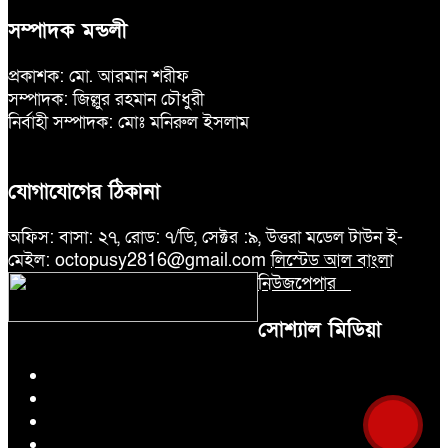
নির্বাচনের আগেই ফিরতে মরিয়া
৬
‘পলাতক শক্তি’
সম্পাদক মন্ডলী
প্রকাশক: মো. আরমান শরীফ
বিজয় দিবসের আগের রাতে বীর
সম্পাদক: জিল্লুর রহমান চৌধুরী
৭
মুক্তিযোদ্ধার কবরের ওপর আগুন
নির্বাহী সম্পাদক: মোঃ মনিরুল ইসলাম
খালেদা জিয়ার শারীরিক অবস্থা এখনো
যোগাযোগের ঠিকানা
৮
অনিশ্চিত
অফিস: বাসা: ২৭, রোড: ৭/ডি, সেক্টর :৯, উত্তরা মডেল টাউন ই-
মেইল: octopusy2816@gmail.com
লিস্টেড আল বাংলা
মুক্তিযুদ্ধবিরোধীদের ষড়যন্ত্র মানুষ
নিউজপেপার
৯
নস্যাৎ করবে
সোশ্যাল মিডিয়া
বিজয় দিবসে দীঘিনালায় জামায়াতে
১০
ইসলামীর বর্ণাঢ্য র‍্যালি