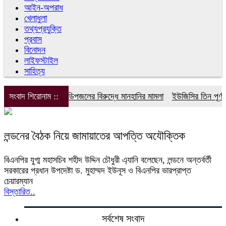
আইন-অপরাধ
খেলাধুলা
তথ্যপ্রযুক্তি
প্রবাস
বিনোদন
লাইফস্টাইল
সাহিত্য
সংবাদ শিরোনাম ::
ডিপজলের বিরুদ্ধে মানহানির মামলা
ইউজিসির তিন পূর্ণকা
লন্ডনের বৈঠক নিয়ে জামায়াতের আপত্তি অযৌক্তিক
বিএনপির যুগ্ম মহাসচিব শহীদ উদ্দিন চৌধুরী এ্যানি বলেছেন, লন্ডনে অন্তর্বর্তী
সরকারের প্রধান উপদেষ্টা ড. মুহাম্মদ ইউনূস ও বিএনপির ভারপ্রাপ্ত
চেয়ারম্যান
বিস্তারিত..
সর্বশেষ সংবাদ