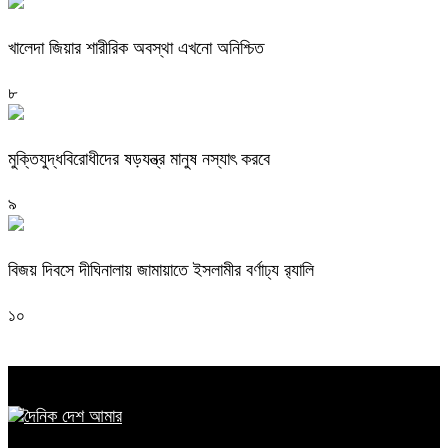
খালেদা জিয়ার শারীরিক অবস্থা এখনো অনিশ্চিত
৮
মুক্তিযুদ্ধবিরোধীদের ষড়যন্ত্র মানুষ নস্যাৎ করবে
৯
বিজয় দিবসে দীঘিনালায় জামায়াতে ইসলামীর বর্ণাঢ্য র‍্যালি
১০