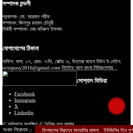
সম্পাদক মন্ডলী
প্রকাশক: মো. আরমান শরীফ
সম্পাদক: জিল্লুর রহমান চৌধুরী
নির্বাহী সম্পাদক: মোঃ মনিরুল ইসলাম
যোগাযোগের ঠিকানা
অফিস: বাসা: ২৭, রোড: ৭/ডি, সেক্টর :৯, উত্তরা মডেল টাউন ই-মেইল:
octopusy2816@gmail.com
লিস্টেড আল বাংলা নিউজপেপার
সোশ্যাল মিডিয়া
Facebook
Instagram
X
Linkedin
© সর্বস্বত্ব সংরক্ষিত © দৈনিক দেশ আমার
সংবাদ শিরোনাম ::
ডিপজলের বিরুদ্ধে মানহানির মামলা
ইউজিসির তিন পূর্ণ