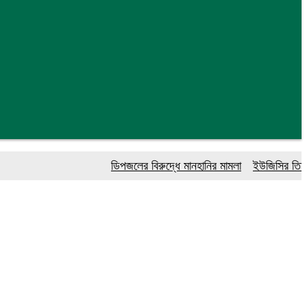
ডিপজলের বিরুদ্ধে মানহানির মামলা
ইউজিসির তিন পূর্ণক