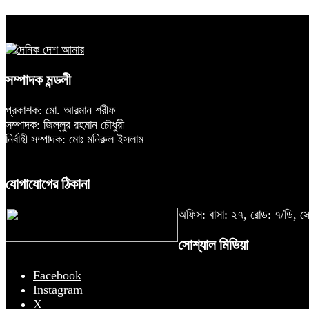
সম্পাদক মন্ডলী
প্রকাশক: মো. আরমান শরীফ
সম্পাদক: জিল্লুর রহমান চৌধুরী
নির্বাহী সম্পাদক: মোঃ মনিরুল ইসলাম
যোগাযোগের ঠিকানা
অফিস: বাসা: ২৭, রোড: ৭/ডি,
সোশ্যাল মিডিয়া
Facebook
Instagram
X