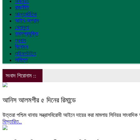
অর্থনীতি
রাজনীতি
আন্তর্জাতিক
আইন-অপরাধ
খেলাধুলা
তথ্যপ্রযুক্তি
প্রবাস
বিনোদন
লাইফস্টাইল
সাহিত্য
সংবাদ শিরোনাম ::
আনিস আলমগীর ৫ দিনের রিমান্ডে
উত্তরা পশ্চিম থানায় সন্ত্রাসবিরোধী আইনে দায়ের করা মামলায় সিনিয়র সাংবা
বিস্তারিত..