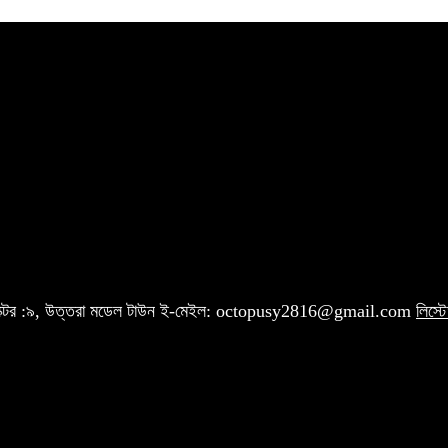
 সেক্টর :৯, উত্তরা মডেল টাউন ই-মেইল: octopusy2816@gmail.com
লিস্