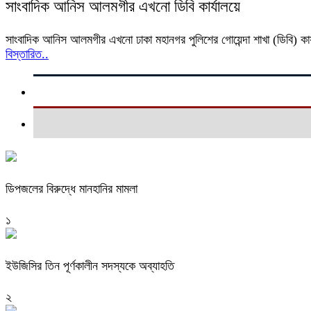
সাংবাদিক আনিস আলমগীর এখনো ডিবি কার্যালয়ে
সাংবাদিক আনিস আলমগীর এখনো ঢাকা মহানগর পুলিশের গোয়েন্দা শাখা (ডিবি) কার্য
বিস্তারিত..
ডিপজলের বিরুদ্ধে মানহানির মামলা
১
ইউজিসির তিন পূর্ণকালীন সদস্যকে অব্যাহতি
২