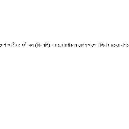
 বাংলাদেশ জাতীয়তাবাদী দল (বিএনপি) এর চেয়ারপারসন বেগম খালেদা জিয়ার রুহের ম