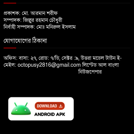
খালেদা জিয়ার শারীরিক অবস্থা এখনো
প্রকাশক: মো. আরমান শরীফ
৮
অনিশ্চিত
সম্পাদক: জিল্লুর রহমান চৌধুরী
নির্বাহী সম্পাদক: মোঃ মনিরুল ইসলাম
মুক্তিযুদ্ধবিরোধীদের ষড়যন্ত্র মানুষ
যোগাযোগের ঠিকানা
৯
নস্যাৎ করবে
অফিস: বাসা: ২৭, রোড: ৭/ডি, সেক্টর :৯, উত্তরা মডেল টাউন ই-
বিজয় দিবসে দীঘিনালায় জামায়াতে
মেইল: octopusy2816@gmail.com
লিস্টেড আল বাংলা
১০
ইসলামীর বর্ণাঢ্য র‍্যালি
নিউজপেপার