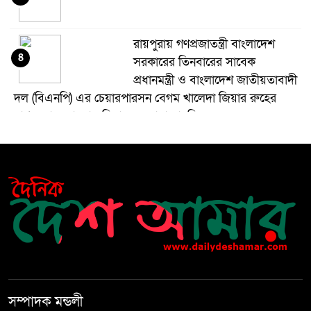
রায়পুরায় গণপ্রজাতন্ত্রী বাংলাদেশ
৪
সরকারের তিনবারের সাবেক
প্রধানমন্ত্রী ও বাংলাদেশ জাতীয়তাবাদী
দল (বিএনপি) এর চেয়ারপারসন বেগম খালেদা জিয়ার রুহের
মাগফেরাত কামনায় মিলাদ ও দোয়া মাহফিল
বেড়ি
৫
নির্বাচনের আগেই ফিরতে মরিয়া
৬
‘পলাতক শক্তি’
বিজয় দিবসের আগের রাতে বীর
৭
মুক্তিযোদ্ধার কবরের ওপর আগুন
সম্পাদক মন্ডলী