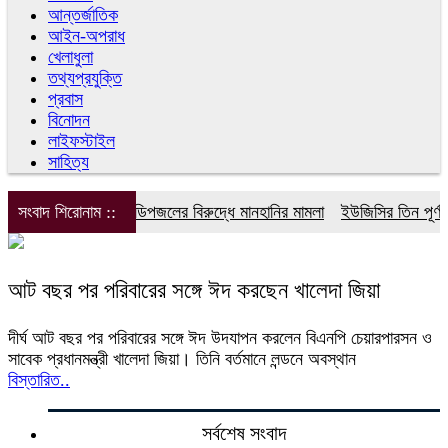
আন্তর্জাতিক
আইন-অপরাধ
খেলাধুলা
তথ্যপ্রযুক্তি
প্রবাস
বিনোদন
লাইফস্টাইল
সাহিত্য
সংবাদ শিরোনাম ::
ডিপজলের বিরুদ্ধে মানহানির মামলা
ইউজিসির তিন পূর্ণকা
আট বছর পর পরিবারের সঙ্গে ঈদ করছেন খালেদা জিয়া
দীর্ঘ আট বছর পর পরিবারের সঙ্গে ঈদ উদযাপন করলেন বিএনপি চেয়ারপারসন ও
সাবেক প্রধানমন্ত্রী খালেদা জিয়া। তিনি বর্তমানে লন্ডনে অবস্থান
বিস্তারিত..
সর্বশেষ সংবাদ