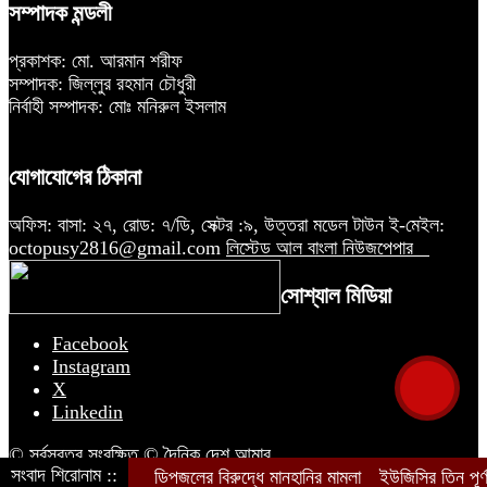
সম্পাদক মন্ডলী
প্রকাশক: মো. আরমান শরীফ
সম্পাদক: জিল্লুর রহমান চৌধুরী
নির্বাহী সম্পাদক: মোঃ মনিরুল ইসলাম
যোগাযোগের ঠিকানা
অফিস: বাসা: ২৭, রোড: ৭/ডি, সেক্টর :৯, উত্তরা মডেল টাউন ই-মেইল:
octopusy2816@gmail.com
লিস্টেড আল বাংলা নিউজপেপার
সোশ্যাল মিডিয়া
Facebook
Instagram
X
Linkedin
© সর্বস্বত্ব সংরক্ষিত © দৈনিক দেশ আমার
সংবাদ শিরোনাম ::
ডিপজলের বিরুদ্ধে মানহানির মামলা
ইউজিসির তিন পূর্ণ