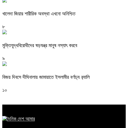
খালেদা জিয়ার শারীরিক অবস্থা এখনো অনিশ্চিত
৮
মুক্তিযুদ্ধবিরোধীদের ষড়যন্ত্র মানুষ নস্যাৎ করবে
৯
বিজয় দিবসে দীঘিনালায় জামায়াতে ইসলামীর বর্ণাঢ্য র‍্যালি
১০