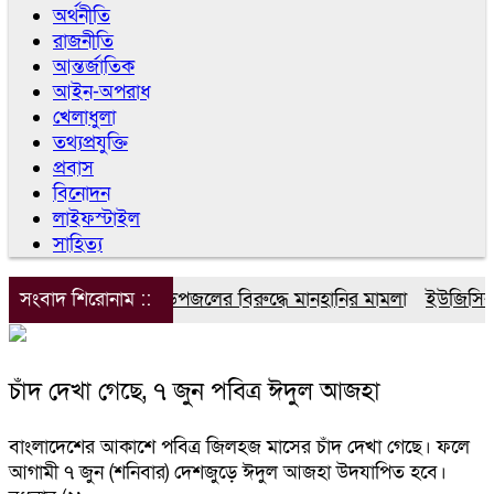
অর্থনীতি
রাজনীতি
আন্তর্জাতিক
আইন-অপরাধ
খেলাধুলা
তথ্যপ্রযুক্তি
প্রবাস
বিনোদন
লাইফস্টাইল
সাহিত্য
সংবাদ শিরোনাম ::
ডিপজলের বিরুদ্ধে মানহানির মামলা
ইউজিসির তি
চাঁদ দেখা গেছে, ৭ জুন পবিত্র ঈদুল আজহা
বাংলাদেশের আকাশে পবিত্র জিলহজ মাসের চাঁদ দেখা গেছে। ফলে
আগামী ৭ জুন (শনিবার) দেশজুড়ে ঈদুল আজহা উদযাপিত হবে।