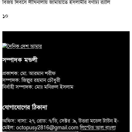
বিজয় দিবসে দীঘিনালায় জামায়াতে ইসলামীর বর্ণাঢ্য র‍্যালি
১০
সম্পাদক মন্ডলী
প্রকাশক: মো. আরমান শরীফ
সম্পাদক: জিল্লুর রহমান চৌধুরী
নির্বাহী সম্পাদক: মোঃ মনিরুল ইসলাম
যোগাযোগের ঠিকানা
অফিস: বাসা: ২৭, রোড: ৭/ডি, সেক্টর :৯, উত্তরা মডেল টাউন ই-
মেইল: octopusy2816@gmail.com
লিস্টেড আল বাংলা