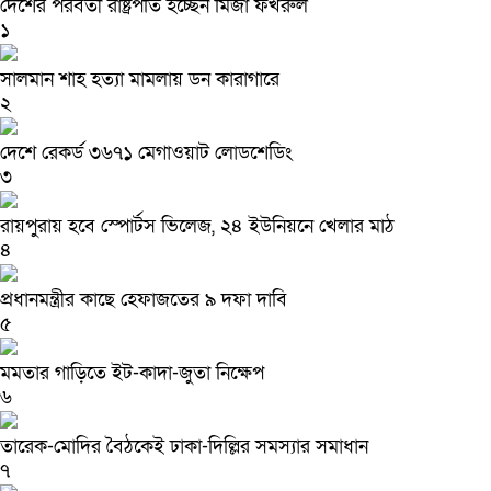
দেশের পরবর্তী রাষ্ট্রপতি হচ্ছেন মির্জা ফখরুল
১
সালমান শাহ হত্যা মামলায় ডন কারাগারে
২
দেশে রেকর্ড ৩৬৭১ মেগাওয়াট লোডশেডিং
৩
রায়পুরায় হবে স্পোর্টস ভিলেজ, ২৪ ইউনিয়নে খেলার মাঠ
৪
প্রধানমন্ত্রীর কাছে হেফাজতের ৯ দফা দাবি
৫
মমতার গাড়িতে ইট-কাদা-জুতা নিক্ষেপ
৬
তারেক-মোদির বৈঠকেই ঢাকা-দিল্লির সমস্যার সমাধান
৭