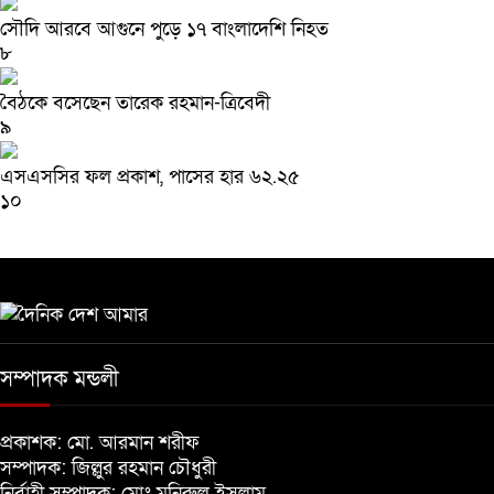
সৌদি আরবে আগুনে পুড়ে ১৭ বাংলাদেশি নিহত
৮
বৈঠকে বসেছেন তারেক রহমান-ত্রিবেদী
৯
এসএসসির ফল প্রকাশ, পাসের হার ৬২.২৫
১০
সম্পাদক মন্ডলী
প্রকাশক: মো. আরমান শরীফ
সম্পাদক: জিল্লুর রহমান চৌধুরী
নির্বাহী সম্পাদক: মোঃ মনিরুল ইসলাম