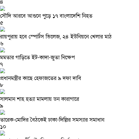
৪
সৌদি আরবে আগুনে পুড়ে ১৭ বাংলাদেশি নিহত
৫
রায়পুরায় হবে স্পোর্টস ভিলেজ, ২৪ ইউনিয়নে খেলার মাঠ
৬
মমতার গাড়িতে ইট-কাদা-জুতা নিক্ষেপ
৭
প্রধানমন্ত্রীর কাছে হেফাজতের ৯ দফা দাবি
৮
সালমান শাহ হত্যা মামলায় ডন কারাগারে
৯
তারেক-মোদির বৈঠকেই ঢাকা-দিল্লির সমস্যার সমাধান
১০