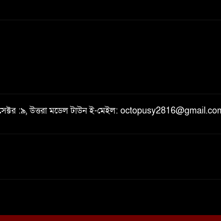
, সেক্টর :৯, উত্তরা মডেল টাউন ই-মেইল: octopusy2816@gmail.c