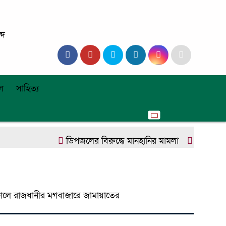
্দ
ল
সাহিত্য
ডিপজলের বিরুদ্ধে মানহানির মামলা
ইউজিসির তিন
কালে রাজধানীর মগবাজারে জামায়াতের