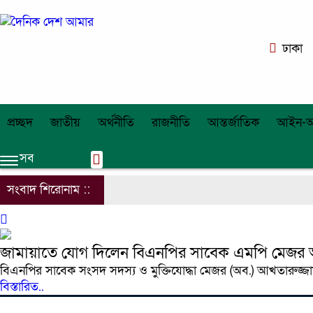
ঢাকা
প্রচ্ছদ
জাতীয়
অর্থনীতি
রাজনীতি
আন্তর্জাতিক
আইন-অ
সব
সংবাদ শিরোনাম ::
জামায়াতে যোগ দিলেন বিএনপির সাবেক এমপি মেজর
বিএনপির সাবেক সংসদ সদস্য ও মুক্তিযোদ্ধা মেজর (অব.) আখতারুজ্
বিস্তারিত..