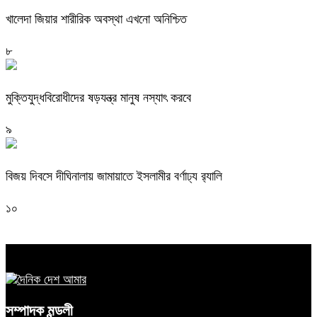
খালেদা জিয়ার শারীরিক অবস্থা এখনো অনিশ্চিত
৮
মুক্তিযুদ্ধবিরোধীদের ষড়যন্ত্র মানুষ নস্যাৎ করবে
৯
বিজয় দিবসে দীঘিনালায় জামায়াতে ইসলামীর বর্ণাঢ্য র‍্যালি
১০
সম্পাদক মন্ডলী