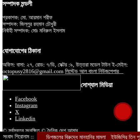
সম্পাদক মন্ডলী
প্রকাশক: মো. আরমান শরীফ
সম্পাদক: জিল্লুর রহমান চৌধুরী
নির্বাহী সম্পাদক: মোঃ মনিরুল ইসলাম
যোগাযোগের ঠিকানা
অফিস: বাসা: ২৭, রোড: ৭/ডি, সেক্টর :৯, উত্তরা মডেল টাউন ই-মেইল:
octopusy2816@gmail.com
লিস্টেড আল বাংলা নিউজপেপার
সোশ্যাল মিডিয়া
Facebook
Instagram
X
Linkedin
© সর্বস্বত্ব সংরক্ষিত © দৈনিক দেশ আমার
সংবাদ শিরোনাম ::
ডিপজলের বিরুদ্ধে মানহানির মামলা
ইউজিসির তিন পূর্