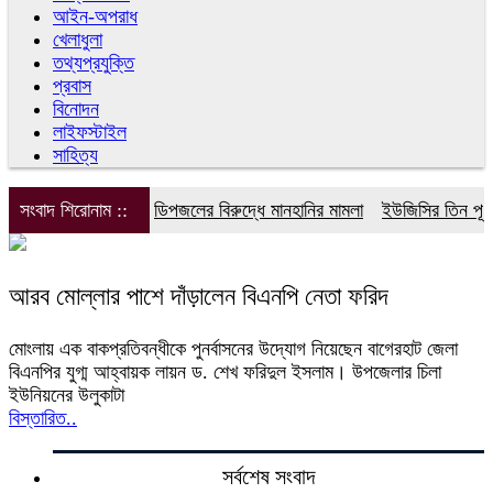
আইন-অপরাধ
খেলাধুলা
তথ্যপ্রযুক্তি
প্রবাস
বিনোদন
লাইফস্টাইল
সাহিত্য
সংবাদ শিরোনাম ::
ডিপজলের বিরুদ্ধে মানহানির মামলা
ইউজিসির তিন পূর্ণক
আরব মোল্লার পাশে দাঁড়ালেন বিএনপি নেতা ফরিদ
মোংলায় এক বাকপ্রতিবন্ধীকে পুনর্বাসনের উদ্যোগ নিয়েছেন বাগেরহাট জেলা
বিএনপির যুগ্ম আহ্বায়ক লায়ন ড. শেখ ফরিদুল ইসলাম। উপজেলার চিলা
ইউনিয়নের উলুকাটা
বিস্তারিত..
সর্বশেষ সংবাদ