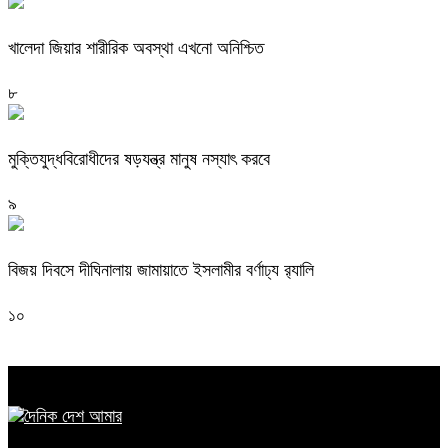
খালেদা জিয়ার শারীরিক অবস্থা এখনো অনিশ্চিত
৮
মুক্তিযুদ্ধবিরোধীদের ষড়যন্ত্র মানুষ নস্যাৎ করবে
৯
বিজয় দিবসে দীঘিনালায় জামায়াতে ইসলামীর বর্ণাঢ্য র‍্যালি
১০