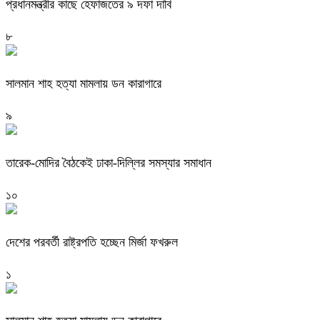
প্রধানমন্ত্রীর কাছে হেফাজতের ৯ দফা দাবি
৮
সালমান শাহ হত্যা মামলায় ডন কারাগারে
৯
তারেক-মোদির বৈঠকেই ঢাকা-দিল্লির সমস্যার সমাধান
১০
দেশের পরবর্তী রাষ্ট্রপতি হচ্ছেন মির্জা ফখরুল
১