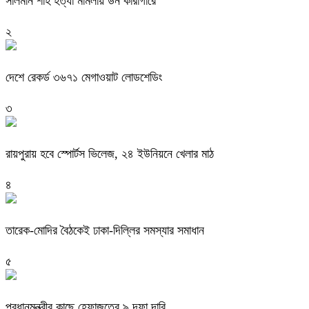
সালমান শাহ হত্যা মামলায় ডন কারাগারে
২
দেশে রেকর্ড ৩৬৭১ মেগাওয়াট লোডশেডিং
৩
রায়পুরায় হবে স্পোর্টস ভিলেজ, ২৪ ইউনিয়নে খেলার মাঠ
৪
তারেক-মোদির বৈঠকেই ঢাকা-দিল্লির সমস্যার সমাধান
৫
প্রধানমন্ত্রীর কাছে হেফাজতের ৯ দফা দাবি