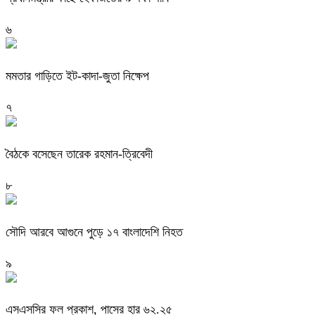
৬
মমতার গাড়িতে ইট-কাদা-জুতা নিক্ষেপ
৭
বৈঠকে বসেছেন তারেক রহমান-ত্রিবেদী
৮
সৌদি আরবে আগুনে পুড়ে ১৭ বাংলাদেশি নিহত
৯
এসএসসির ফল প্রকাশ, পাসের হার ৬২.২৫