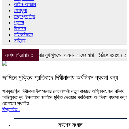
আইন-অপরাধ
খেলাধুলা
তথ্যপ্রযুক্তি
প্রবাস
বিনোদন
লাইফস্টাইল
সাহিত্য
সংবাদ শিরোনাম ::
এবার মুখ খুললেন সালমান শাহের মামা
বৈঠকে বসেছেন তারেক 
জামিনে মুক্তির প্রতিবাদে দিঘীনালায় অর্ধদিবস ব্যবসা বন্ধ
খাগড়াছড়ির দিঘীনালা উপজেলার বোয়ালখালী নতুন বাজারে অগ্নিকাণ্ডের ঘটনায়
অভিযুক্ত নুর ইসলামকে জামিনে মুক্তি দেওয়ার প্রতিবাদে অর্ধদিবস ব্যবসা বন্ধ
রেখেছেন স্থানীয়
বিস্তারিত..
সর্বশেষ সংবাদ