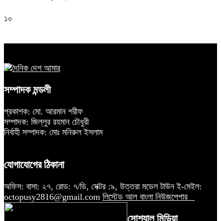
১০
সম্পাদক মন্ডলী
প্রকাশক: মো. আরমান শরীফ
সম্পাদক: জিল্লুর রহমান চৌধুরী
নির্বাহী সম্পাদক: মোঃ মনিরুল ইসলাম
যোগাযোগের ঠিকানা
অফিস: বাসা: ২৭, রোড: ৭/ডি, সেক্টর :৯, উত্তরা মডেল টাউন ই-মেইল:
octopusy2816@gmail.com
লিস্টেড আল বাংলা নিউজপেপার
সোশ্যাল মিডিয়া