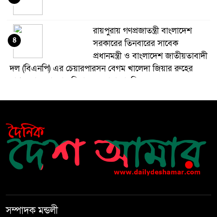
রায়পুরায় গণপ্রজাতন্ত্রী বাংলাদেশ
৪
সরকারের তিনবারের সাবেক
প্রধানমন্ত্রী ও বাংলাদেশ জাতীয়তাবাদী
দল (বিএনপি) এর চেয়ারপারসন বেগম খালেদা জিয়ার রুহের
মাগফেরাত কামনায় মিলাদ ও দোয়া মাহফিল
বেড়ি
৫
নির্বাচনের আগেই ফিরতে মরিয়া
৬
‘পলাতক শক্তি’
বিজয় দিবসের আগের রাতে বীর
৭
মুক্তিযোদ্ধার কবরের ওপর আগুন
সম্পাদক মন্ডলী