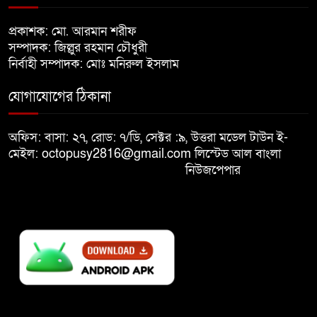
খালেদা জিয়ার শারীরিক অবস্থা এখনো
প্রকাশক: মো. আরমান শরীফ
৮
অনিশ্চিত
সম্পাদক: জিল্লুর রহমান চৌধুরী
নির্বাহী সম্পাদক: মোঃ মনিরুল ইসলাম
মুক্তিযুদ্ধবিরোধীদের ষড়যন্ত্র মানুষ
যোগাযোগের ঠিকানা
৯
নস্যাৎ করবে
অফিস: বাসা: ২৭, রোড: ৭/ডি, সেক্টর :৯, উত্তরা মডেল টাউন ই-
বিজয় দিবসে দীঘিনালায় জামায়াতে
মেইল: octopusy2816@gmail.com
লিস্টেড আল বাংলা
১০
ইসলামীর বর্ণাঢ্য র‍্যালি
নিউজপেপার