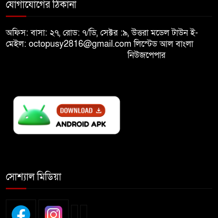
যোগাযোগের ঠিকানা
৯
নস্যাৎ করবে
অফিস: বাসা: ২৭, রোড: ৭/ডি, সেক্টর :৯, উত্তরা মডেল টাউন ই-
বিজয় দিবসে দীঘিনালায় জামায়াতে
মেইল: octopusy2816@gmail.com
লিস্টেড আল বাংলা
১০
ইসলামীর বর্ণাঢ্য র‍্যালি
নিউজপেপার
সোশ্যাল মিডিয়া