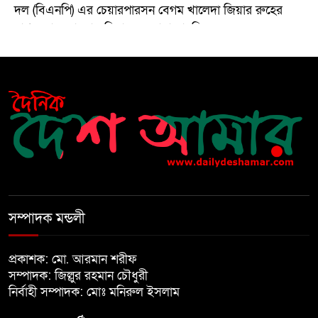
দল (বিএনপি) এর চেয়ারপারসন বেগম খালেদা জিয়ার রুহের
মাগফেরাত কামনায় মিলাদ ও দোয়া মাহফিল
বেড়ি
৫
নির্বাচনের আগেই ফিরতে মরিয়া
৬
‘পলাতক শক্তি’
বিজয় দিবসের আগের রাতে বীর
৭
মুক্তিযোদ্ধার কবরের ওপর আগুন
সম্পাদক মন্ডলী
খালেদা জিয়ার শারীরিক অবস্থা এখনো
প্রকাশক: মো. আরমান শরীফ
৮
অনিশ্চিত
সম্পাদক: জিল্লুর রহমান চৌধুরী
নির্বাহী সম্পাদক: মোঃ মনিরুল ইসলাম
মুক্তিযুদ্ধবিরোধীদের ষড়যন্ত্র মানুষ