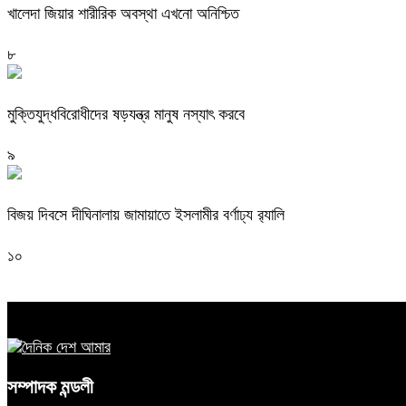
খালেদা জিয়ার শারীরিক অবস্থা এখনো অনিশ্চিত
৮
মুক্তিযুদ্ধবিরোধীদের ষড়যন্ত্র মানুষ নস্যাৎ করবে
৯
বিজয় দিবসে দীঘিনালায় জামায়াতে ইসলামীর বর্ণাঢ্য র‍্যালি
১০
সম্পাদক মন্ডলী