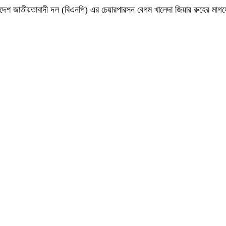
 বাংলাদেশ জাতীয়তাবাদী দল (বিএনপি) এর চেয়ারপারসন বেগম খালেদা জিয়ার রুহের ম