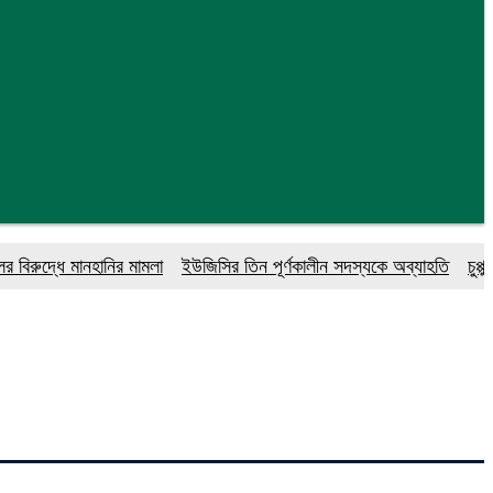
দ্ধে মানহানির মামলা
ইউজিসির তিন পূর্ণকালীন সদস্যকে অব্যাহতি
চুপ্পুকে ন