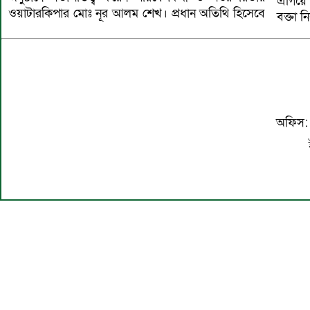
এগিয়ে 
ওয়াটারকিপার মোঃ নূর আলম শেখ। প্রধান অতিথি হিসেবে
বক্তা নি
অফিস: ব