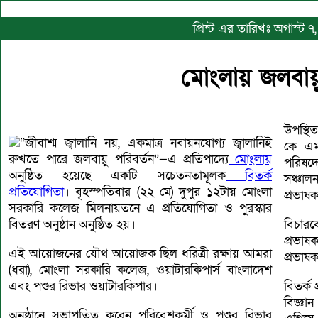
প্রিন্ট এর তারিখঃ অগাস্ট
মোংলায় জলবায়ু
উপস্থি
“জীবাশ্ম জ্বালানি নয়, একমাত্র নবায়নযোগ্য জ্বালানিই
কে এম
রুখতে পারে জলবায়ু পরিবর্তন”—এ প্রতিপাদ্যে
মোংলায়
পরিষদ
অনুষ্ঠিত হয়েছে একটি সচেতনতামূলক
বিতর্ক
সঞ্চা
প্রতিযোগিতা
। বৃহস্পতিবার (২২ মে) দুপুর ১২টায় মোংলা
প্রভাষ
সরকারি কলেজ মিলনায়তনে এ প্রতিযোগিতা ও পুরস্কার
বিতরণ অনুষ্ঠান অনুষ্ঠিত হয়।
বিচারক
প্রভাষক
এই আয়োজনের যৌথ আয়োজক ছিল ধরিত্রী রক্ষায় আমরা
প্রভাষ
(ধরা), মোংলা সরকারি কলেজ, ওয়াটারকিপার্স বাংলাদেশ
এবং পশুর রিভার ওয়াটারকিপার।
বিতর্ক
বিজ্ঞান
অনুষ্ঠানে সভাপতিত্ব করেন পরিবেশকর্মী ও পশুর রিভার