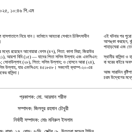
, ২০২৫, ১০:৪৬ পি.এম
িপ হাসপাতালে নিয়ে যান। বর্তমানে আহতরা সেখানে চিকিৎসাধীন
এই ঘটনার পর পুরো ক
।
আশঙ্কা করছেন, বৃ
পাহাড়ঘেরা এবং তের
ধ্যে রয়েছেন আনোয়ারা বেগম (৪৭), পিতা: কালা মিয়া; জিয়াউর
২১), আয়শা বিবি (১৫) — যাদের পিতা সলিম উল্লাহ এবং এফসিএন:
স্থানীয় বাসিন্দা 
 সোনাউল্লাহ (২৮), পিতা: সলিম উল্লাহ; ও হোসনে আরা (২৪),
বা ঘরের বাইরে অবস
লিম উল্লাহ, যার এফসিএন: ৪৫১৮৫৮। সকলেই ক্যাম্প-২০-এর
আজ সারাদিন বৃষ্টিপ
কের বাসিন্দা।
চরম উদ্বেগের মধ্য
প্রকাশক: মো. আরমান শরীফ
সম্পাদক: জিললুর রহমান চৌধুরী
নির্বাহী সম্পাদক: মোঃ মনিরুল ইসলাম
: বাসা: ২৭, রোড: ৭/ডি, সেক্টর :৯, উত্তরা মডেল টাউন