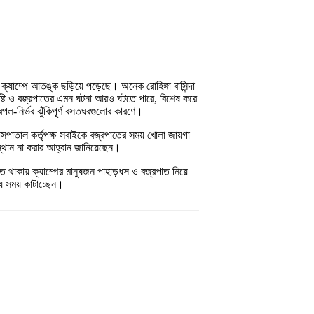
্যাম্পে আতঙ্ক ছড়িয়ে পড়েছে। অনেক রোহিঙ্গা বাসিন্দা
ষ্টি ও বজ্রপাতের এমন ঘটনা আরও ঘটতে পারে, বিশেষ করে
পল-নির্ভর ঝুঁকিপূর্ণ বসতঘরগুলোর কারণে।
ও হাসপাতাল কর্তৃপক্ষ সবাইকে বজ্রপাতের সময় খোলা জায়গা
্থান না করার আহ্বান জানিয়েছেন।
াত থাকায় ক্যাম্পের মানুষজন পাহাড়ধস ও বজ্রপাত নিয়ে
ে সময় কাটাচ্ছেন।