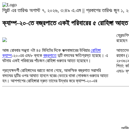
প্রিন্ট এর তারিখঃ অগাস্ট ৭, ২০২৬, ৩:৪৯ এ.এম || প্রকাশের তারিখঃ জুন ১
ক্যাম্প-২০-তে বজ্রপাতে একই পরিবারের ৫ রোহিঙ্গা আহত
ফ্রেন্ডশ
রয়েছেন
আজ রোববার সন্ধ্যা ৭টা ৪৫ মিনিটের দিকে কক্সবাজারের উখিয়ার
রোহিঙ্গা
আহতদের ম
ক্যাম্প
-২০-এর এম/৮ ব্লকে
বজ্রপাতে
দুটি বসতঘর ক্ষতিগ্রস্ত হয়েছে। এ
রহমান (
ঘটনায় একই পরিবারের পাঁচজন রোহিঙ্গা গুরুতর আহত হয়েছেন।
২৮৩৬১৯;
পিতা: ক
প্রত্যক্ষদর্শী রোহিঙ্গাদের বরাতে জানা গেছে, আকস্মিক বজ্রপাত সরাসরি
এম/৮ ব্ল
বসতঘর দুটির ওপর আঘাত হানলে ঘরের ভেতরে থাকা লোকজন গুরুতর আহত
হন। আশপাশের রোহিঙ্গারা দ্রুত তাদের উদ্ধার করে ক্যাম্প-২০-এর
অফিস