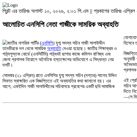
প্রিন্ট এর তারিখঃ অগাস্ট ১০, ২০২৬, ২:০১ পি.এম || প্রকাশের তারিখঃ এপ্র
আলোচিত এনসিপি নেতা গাজীকে সাময়িক অব্যাহতি
যোগাযোগ
জাতীয় নাগরিক পার্টির (
এনসিপি
) যুগ্ম সদস্য সচিব গাজী সালাউদ্দীন
হিসেবে 
তানভীরকে দল থেকে সাময়িক
অব্যাহতি
দেওয়া হয়েছে। জাতীয় শিক্ষাক্রম ও
বিজ্ঞপ্ত
পাঠ্যপুস্তক বোর্ডে (এনসিটিবি) পাঠ্যবই ছাপার কাজে কমিশন বাণিজ্য এবং
অনুযায়ী 
জেলা প্রশাসক নিয়োগে অনৈতিক হস্তক্ষেপের অভিযোগে এ সিদ্ধান্ত নেয়
অবৈধভাব
দলটি।
প্রশাসক
সোমবার (২১ এপ্রিল) রাতে এনসিপির যুগ্ম সদস্য সচিব (দপ্তর) সালেহ উদ্দিন
এই প্রেক
সিফাত স্বাক্ষরিত এক বিজ্ঞপ্তিতে এই অব্যাহতির কথা জানানো হয়। এর
সচিব আখত
আগে, একইদিন গাজী সালাউদ্দীনের সচিবালয়ে প্রবেশের একটি ছবি সামাজিক
দিতে নির
—সে বিষ